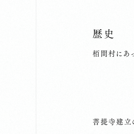
歴史
栢間村にあ
菩提寺建立