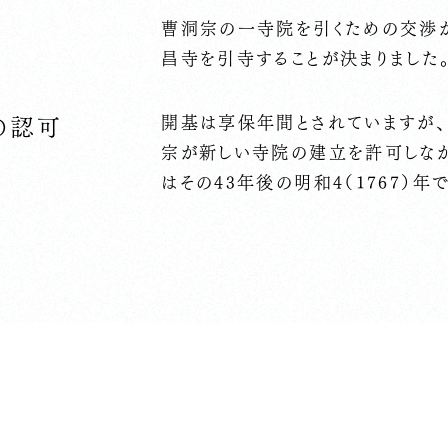
曹洞宗の一寺院を引くための交渉
昌寺を引寺することが決まりました
開基は享保年間とされていますが
の認可
宗が新しい寺院の建立を許可しな
はその43年後の明和4（1767）年