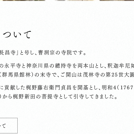
について
長昌寺」と号し、曹洞宗の寺院です。
の永平寺と神奈川県の總持寺を両本山とし、釈迦牟尼如
（群馬県館林）の末寺で、ご開山は茂林寺の第25世大
に貢献した梶野藤右衛門貞昌を開基とし、明和4（176
）から梶野新田の菩提寺として引寺してきました。
いて