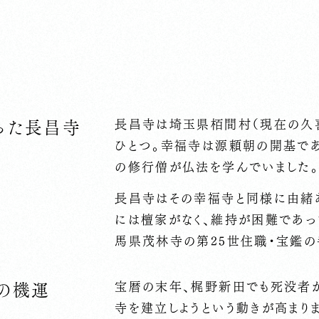
長昌寺は埼玉県栢間村（現在の久
った長昌寺
ひとつ。幸福寺は源頼朝の開基であ
の修行僧が仏法を学んでいました
長昌寺はその幸福寺と同様に由緒あ
には檀家がなく、維持が困難であ
馬県茂林寺の第25世住職・宝鑑の
宝暦の末年、梶野新田でも死没者が
の機運
寺を建立しようという動きが高まりま