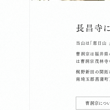
長昌寺
当山は「恵日山 
曹洞宗は福井県
は曹洞宗茂林寺
梶野新田の開拓
南埼玉郡菖蒲町
曹洞宗につ