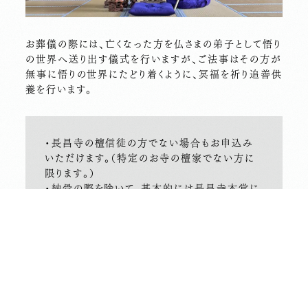
お葬儀の際には、亡くなった方を仏さまの弟子として悟り
の世界へ送り出す儀式を行いますが、ご法事はその方が
無事に悟りの世界にたどり着くように、冥福を祈り追善供
養を行います。
・長昌寺の檀信徒の方でない場合もお申込み
いただけます。（特定のお寺の檀家でない方に
限ります。）
・納骨の際を除いて、基本的には長昌寺本堂に
てお勤めさせていただきます。
・お葬式が終わり、一般的には四十九日の法要
の際にお墓に納骨します。その後は、一周忌、三
回忌、七回忌、十三回忌…と続いていきます。