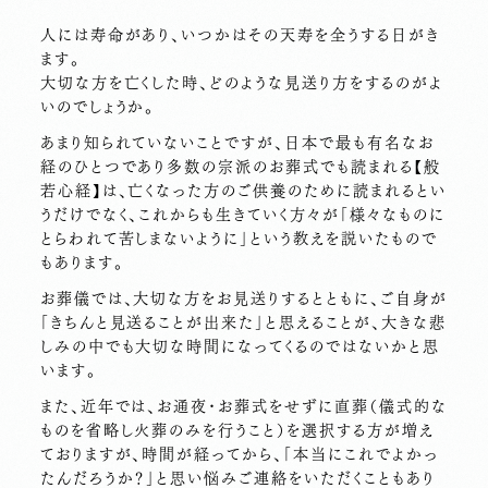
人には寿命があり、いつかはその天寿を全うする日がき
ます。
大切な方を亡くした時、どのような見送り方をするのがよ
いのでしょうか。
あまり知られていないことですが、日本で最も有名なお
経のひとつであり多数の宗派のお葬式でも読まれる【般
若心経】は、亡くなった方のご供養のために読まれるとい
うだけでなく、これからも生きていく方々が「様々なものに
とらわれて苦しまないように」という教えを説いたもので
もあります。
お葬儀では、大切な方をお見送りするとともに、ご自身が
「きちんと見送ることが出来た」と思えることが、大きな悲
しみの中でも大切な時間になってくるのではないかと思
います。
また、近年では、お通夜･お葬式をせずに直葬（儀式的な
ものを省略し火葬のみを行うこと）を選択する方が増え
ておりますが、時間が経ってから、「本当にこれでよかっ
たんだろうか？」と思い悩みご連絡をいただくこともあり