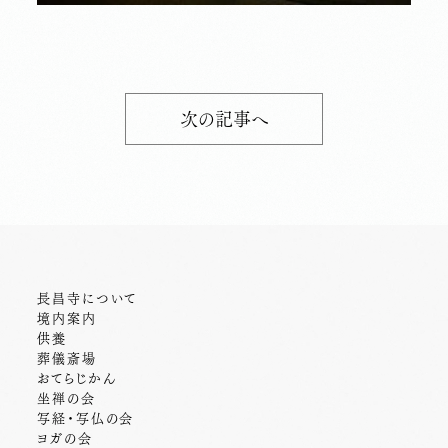
次の記事へ
長昌寺について
境内案内
供養
葬儀斎場
おてらじかん
坐禅の会
写経・写仏の会
ヨガの会