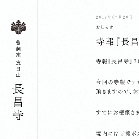
2017年07月20日
お知らせ
寺報『長
寺報『長昌寺』２
今回の寺報ですが
頂きますので、お
すでにお檀家さ
境内には寺報ポ