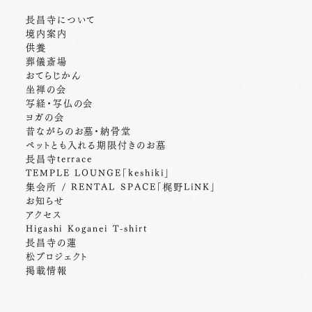
長昌寺について
境内案内
供養
葬儀斎場
おてらじかん
坐禅の会
写経・写仏の会
ヨガの会
昔ながらのお墓・納骨堂
ペットとも入れる期限付きのお墓
長昌寺terrace
TEMPLE LOUNGE「keshiki」
集会所 / RENTAL SPACE「梶野LiNK」
お知らせ
アクセス
Higashi Koganei T-shirt
長昌寺の蓮
松プロジェクト
掲載情報