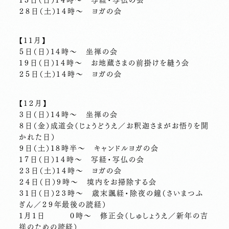
２８日（土）１４時～ ヨガの会
【１１月】
５日（日）１４時～ 坐禅の会
１９日（日）１４時～ お地蔵さまの前掛けを縫う会
２５日（土）１４時～ ヨガの会
【１２月】
３日（日）１４時～ 坐禅の会
８日（金）成道会（じょうどうえ／お釈迦さまがお悟りを開
かれた日）
９日（土）１８時半～ キャンドルヨガの会
１７日（日）１４時～ 写経・写仏の会
２３日（土）１４時～ ヨガの会
２４日（日）９時～ 境内をお掃除する会
３１日（日）２３時～ 歳末諷経・除夜の鐘（さいまつふ
ぎん／２９年最後の読経）
１月１日 ０時～ 修正会（しゅしょうえ／新年の吉
祥のための読経）