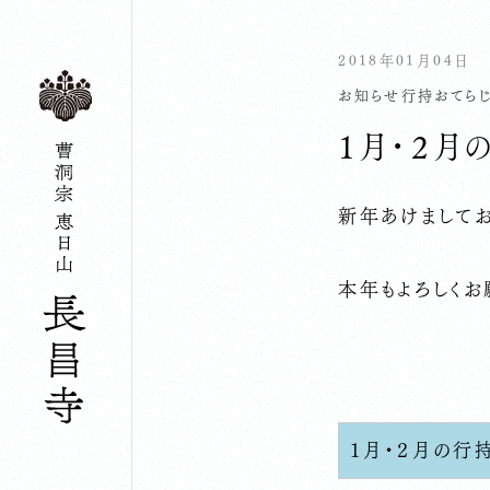
2018年01月04日
お知らせ
行持
おてら
１月・２月
新年あけましてお
本年もよろしくお
１月・２月の行