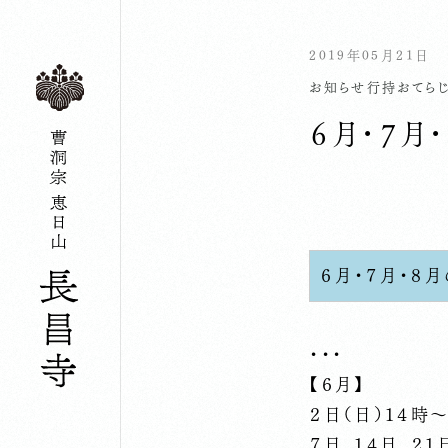
2019年05月21日
お知らせ
行持
おてら
６月・７月
６月・７月・８
・・・
【６月】
２日（日）１４時
７日、１４日、２