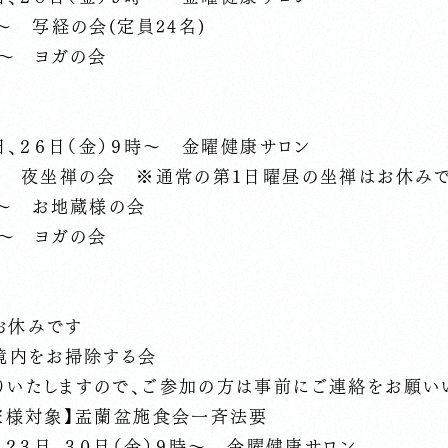
時～ 写経の会(定員24名)
時～ ヨガの会
９日、２６日（金）９時～ 金曜健康サロン
時～ 夜坐禅の会 ※通常の第１日曜昼の坐禅はお休み
時～ お地蔵様の会
時～ ヨガの会
お休みです
 境内をお掃除する会
りいたしますので、ご参加の方は事前にご連絡をお願い
檀家様対象】盂蘭盆施食会一斉法要
日、２３日、３０日（金）９時～ 金曜健康サロン