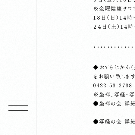
※金曜健康サロ
１８日（日）１４
２４日（土）１４
・・・・・・・・・・・・
◆おてらじかん
をお願い致します
0422-53-2738
※坐禅、写経･
●坐禅の会 詳
●写経の会 詳