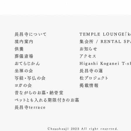
長昌寺について
TEMPLE LOUNGE「ke
境内案内
集会所 / RENTAL SP
供養
お知らせ
葬儀斎場
アクセス
おてらじかん
Higashi Koganei T-sh
坐禅の会
長昌寺の蓮
写経・写仏の会
松プロジェクト
ヨガの会
掲載情報
昔ながらのお墓・納骨堂
ペットとも入れる期限付きのお墓
長昌寺terrace
Choushouji 2025 All right reserved.