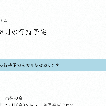
じかん
・８月の行持予定
月の行持予定をお知らせ致します
～ 坐禅の会
１日、２８日（金）９時～ 金曜健康サロン