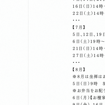
１６日（日）１４
２２日（土）１４
・・・
【７月】
５日、１２日、１
６日（土）１９
２１日（日）１４
２７日（土）１４
・・・
【８月】
※８月は坐禅は
５日（日）９時
※お弁当をお配
６日（月）【お
９日（金）、１６