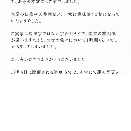
で、お寺の本堂にもご案内しました。
本堂の仏像や天井画など、非常に興味深くご覧になって
いたようでした。
ご実家は曹洞宗ではない宗派だそうで、本堂の雰囲気
が違いますね！と。お寺の色々について１時間くらいおし
ゃべりしてしまいました。
ご来寺いただきありがとうございました。
12月4日に開催される道草市では、本堂にて蓮の写真を
展示します（この夏撮影した1200枚ほどの中から厳選し
ました！）ので、この学生さんのように、ご実家の菩提寺と
は違う雰囲気を感じられる方もいれば、似た雰囲気を感
じられる方もいるかもしれません。
長昌寺は、坐禅をはじめとして、檀家の方でなくても本堂
に入れる機会は多くありますが、お寺には仏事以外で行
ったことがないという方にも道草市にてぜひお寺の空気
を味わっていただきたいです。