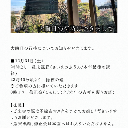
大晦日の行持についてお知らせいたします。
■12月31日（土）
23時より 歳末諷経（さいまつふぎん/本年最後の読
経）
23時40分頃より 除夜の鐘
※ご希望の方に撞いていただきます
0時より 修正会（しゅしょうえ/本年の吉祥を願うお経）
【注意】
・ご来寺の際は不織布マスクをつけてお越しくださいます
ようお願いいたします。
・歳末諷経、修正会は本堂へはお入りいただけません。