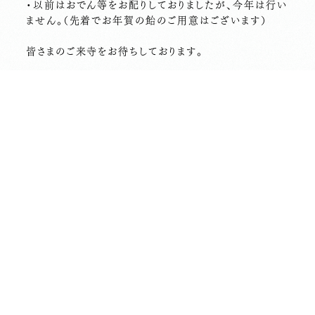
・以前はおでん等をお配りしておりましたが、今年は行い
ません。（先着でお年賀の飴のご用意はございます）
皆さまのご来寺をお待ちしております。
……………………………
■■12月の行持予定■■
17日（土）14時 坐禅の会
18日（日）14時 写経写仏の会
24日（土）18時30分 キャンドルヨガの会
25日（日）13時 境内をお掃除する会
31日（土）23時 歳末諷経〜修正会
前の記事へ