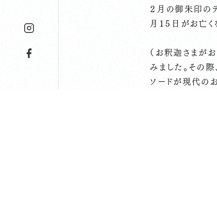
２月の御朱印のデ
月１５日がお亡く
（お釈迦さまが
みました。その
ソードが現代の
寺報の方も、今
回しか発行でき
にしています」と
想をお聞かせくだ
さて、昨日は、数
いつも心のこも