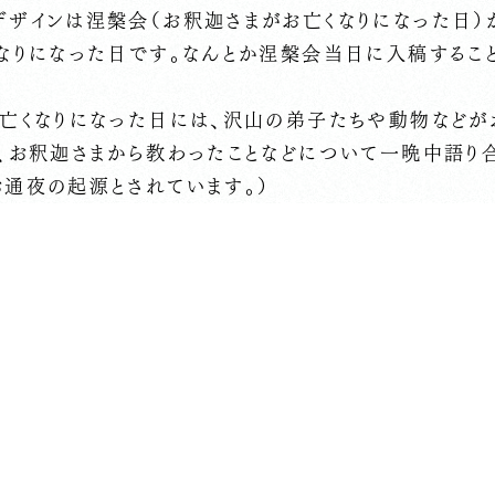
ザインは涅槃会（お釈迦さまがお亡くなりになった日）
なりになった日です。なんとか涅槃会当日に入稿すること
お亡くなりになった日には、沢山の弟子たちや動物など
際、お釈迦さまから教わったことなどについて一晩中語り
お通夜の起源とされています。）
週末か来週頭にはお檀家の皆さまのお宅にお届けできる
ておりませんが、お檀家の方、おてらじかんにお越しいた
言っていただき、プレッシャーもありつつ大きな励みをい
さい。
年前にお檀家になられた方からチョコレートをいただきま
った手書きのメッセージをいただき本当にうれしいです。