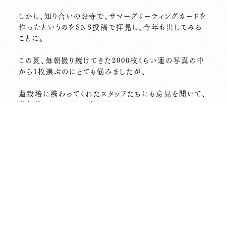
しかし、知り合いのお寺で、サマーグリーティングカードを
作ったというのをSNS投稿で拝見し、今年も出してみる
ことに。
この夏、毎朝撮り続けてきた2000枚くらい蓮の写真の中
から1枚選ぶのにとても悩みましたが、
蓮栽培に携わってくれたスタッフたちにも意見を聞いて、
薬師堂と写っている1枚を選びました。
ご家族で来られた方々には、連名でお出ししましたが、そ
れにしても、たくさんの枚数になり、こんなにもたくさんの
方々に、今年お寺に足を運んでいただいたのだな、とし
みじみ有難い気持ちになりました。
また、届いた方々から、「嬉しかったです！」とお声掛けい
ただくこともあり、今年も出してよかったと思いました。
例年通り、この残暑見舞いは、多めに印刷して本堂前に