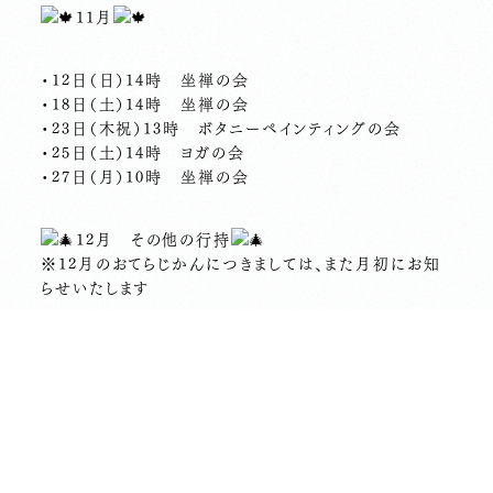
11月
・12日（日）14時 坐禅の会
・18日（土）14時 坐禅の会
・23日（木祝）13時 ボタニーペインティングの会
・25日（土）14時 ヨガの会
・27日（月）10時 坐禅の会
12月 その他の行持
※12月のおてらじかんにつきましては、また月初にお知
らせいたします
・3日（日）10時 梶野町の道草市
・24日（日）13時 境内をお掃除する会
・31日（日）23時30分 歳末諷経〜除夜の鐘 0時
修正会（しゅしょうえ/新年の吉祥を願うお経）
…………………………