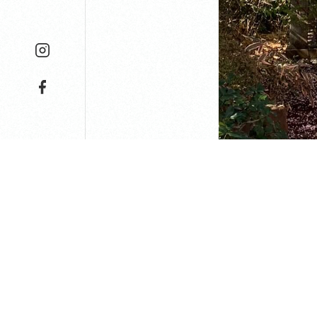
昨日は、初午でし
初午とは、今年