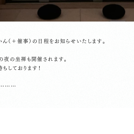
かん（＋催事）の日程をお知らせいたします。
の夜の坐禅も開催されます。
待ちしております！
………
時 蓮の鉢を運ぶ作務の会
4時 ヨガの会※今月のヨガの会は第3週です