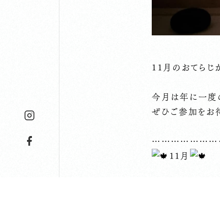
11月のおてらじ
今月は年に一度
ぜひご参加をお
…………………
11月
・9日（土）10
・16日（土）1