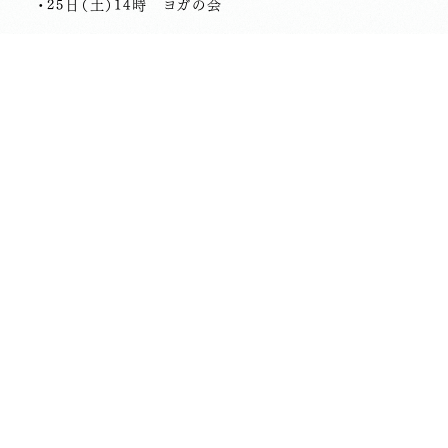
・25日（土）14時 ヨガの会
…………………………
ご予約はこちらから
https://1link.jp/choushouji_koganei
皆さまのご参加をお待ちしております！
前の記事へ
次の記事へ