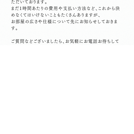
ただいております。
まだ１時間あたりの費用や支払い方法など、これから決
めなくてはいけないこともたくさんありますが、
お部屋の広さや仕様について先にお知らせしておきま
す。
ご質問などございましたら、お気軽にお電話お待ちして
おります。
【レンタルスペース】
•鏡張り（4.5メートル幅）
•フローリング•給湯室あり
•備品倉庫にテーブルや椅子あり
•Wi-Fi………
【使用用途】
少人数のヨガやダンス、会議、カルチャースクール、ご友
人との集まりなど幅広くご利用いただけます。