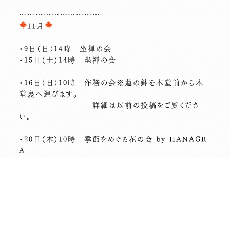
…………………………
11月
・9日（日）14時 坐禅の会
・15日（土）14時 坐禅の会
・16日（日）10時 作務の会※蓮の鉢を本堂前から本
堂裏へ運びます。
詳細は以前の投稿をご覧くださ
い。
・20日（木）10時 季節をめぐる花の会 by HANAGR
A
・22日（土）14時 ヨガの会
・24日（月祝）10時 坐禅の会
・30日（日）10時-14時 梶野町の道草市