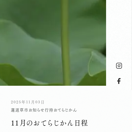
2025年11月03日
蓮
道草市
お知らせ
行持
おてらじかん
11月のおてらじかん日程