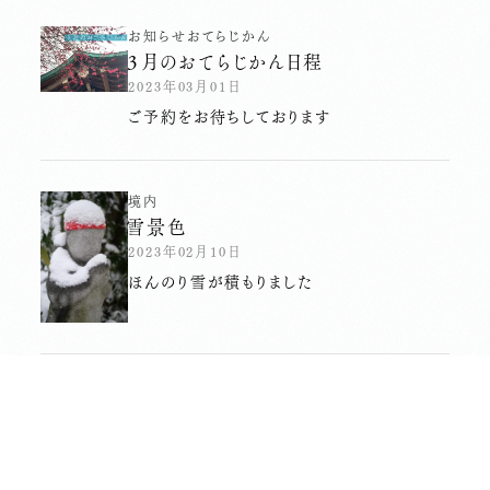
お知らせ
おてらじかん
３月のおてらじかん日程
2023年03月01日
ご予約をお待ちしております
境内
雪景色
2023年02月10日
ほんのり雪が積もりました
その他
工房見学へ
2022年09月14日
宮城県へ行ってきました。