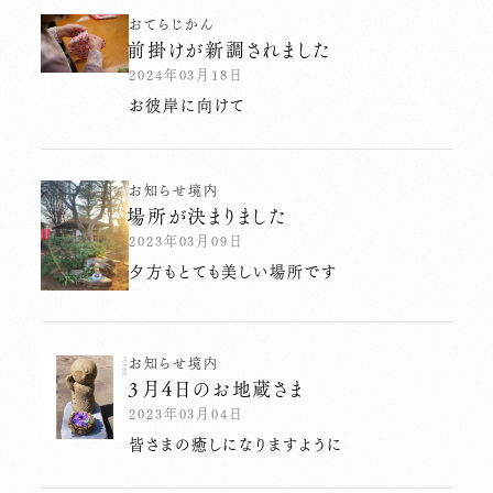
おてらじかん
前掛けが新調されました
2024年03月18日
お彼岸に向けて
お知らせ
境内
場所が決まりました
2023年03月09日
夕方もとても美しい場所です
お知らせ
境内
３月４日のお地蔵さま
2023年03月04日
皆さまの癒しになりますように