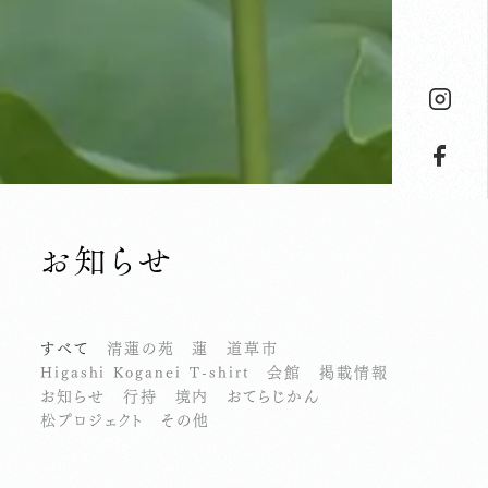
お知らせ
すべて
清蓮の苑
蓮
道草市
Higashi Koganei T-shirt
会館
掲載情報
お知らせ
行持
境内
おてらじかん
松プロジェクト
その他