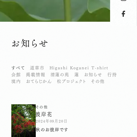
お知らせ
すべて
道草市
Higashi Koganei T-shirt
会館
掲載情報
清蓮の苑
蓮
お知らせ
行持
境内
おてらじかん
松プロジェクト
その他
その他
彼岸花
2024年09月20日
秋のお彼岸です