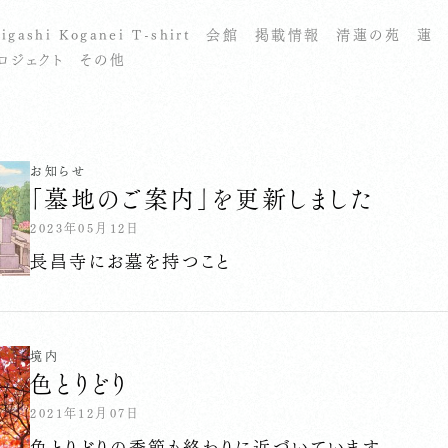
igashi Koganei T-shirt
会館
掲載情報
清蓮の苑
蓮
ロジェクト
その他
お知らせ
「墓地のご案内」を更新しました
2023年05月12日
長昌寺にお墓を持つこと
境内
色とりどり
2021年12月07日
色とりどりの季節も終わりに近づいています。