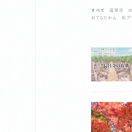
すべて
道草市
H
おてらじかん
松プ