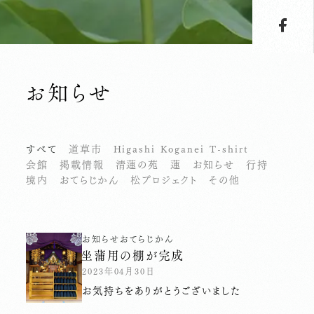
お知らせ
すべて
道草市
Higashi Koganei T-shirt
会館
掲載情報
清蓮の苑
蓮
お知らせ
行持
境内
おてらじかん
松プロジェクト
その他
お知らせ
おてらじかん
坐蒲用の棚が完成
2023年04月30日
お気持ちをありがとうございました