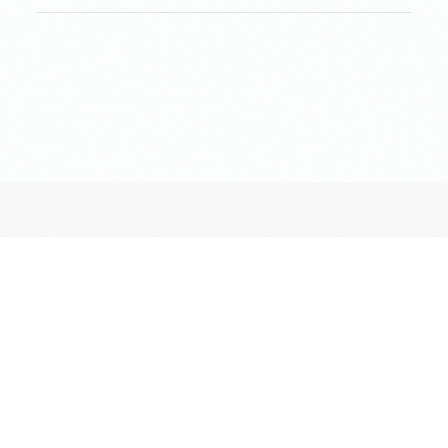
長昌寺について
境内案内
供養
葬儀斎場
おてらじかん
坐禅の会
写経・写仏の会
ヨガの会
昔ながらのお墓・納骨堂
ペットとも入れる期限付きのお墓