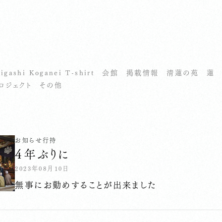
せ
igashi Koganei T-shirt
会館
掲載情報
清蓮の苑
蓮
ロジェクト
その他
お知らせ
行持
４年ぶりに
2023年08月10日
無事にお勤めすることが出来ました