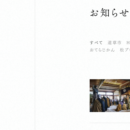
お知ら
すべて
道草市
H
おてらじかん
松プ