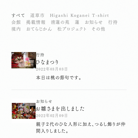
すべて
道草市
Higashi Koganei T-shirt
会館
掲載情報
清蓮の苑
蓮
お知らせ
行持
境内
おてらじかん
松プロジェクト
その他
行持
ひなまつり
2022年03月03日
本日は桃の節句です。
お知らせ
お雛さまを出しました
2022年02月09日
親子２代のひな人形に加え、つるし飾りが仲
間入りしました。