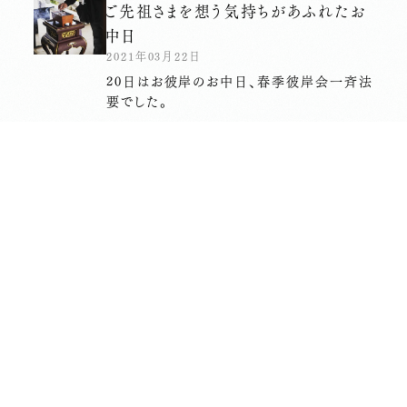
ご先祖さまを想う気持ちがあふれたお
中日
2021年03月22日
20日はお彼岸のお中日、春季彼岸会一斉法
要でした。
長昌寺について
境内案内
供養