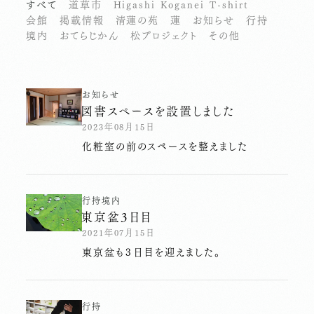
すべて
道草市
Higashi Koganei T-shirt
会館
掲載情報
清蓮の苑
蓮
お知らせ
行持
境内
おてらじかん
松プロジェクト
その他
お知らせ
図書スペースを設置しました
2023年08月15日
化粧室の前のスペースを整えました
行持
境内
東京盆３日目
2021年07月15日
東京盆も３日目を迎えました。
行持