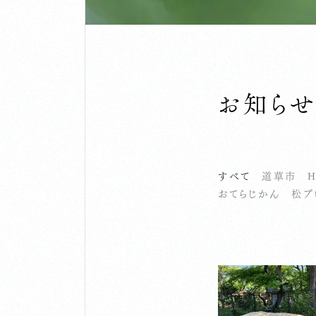
お知ら
すべて
道草市
H
おてらじかん
松プ