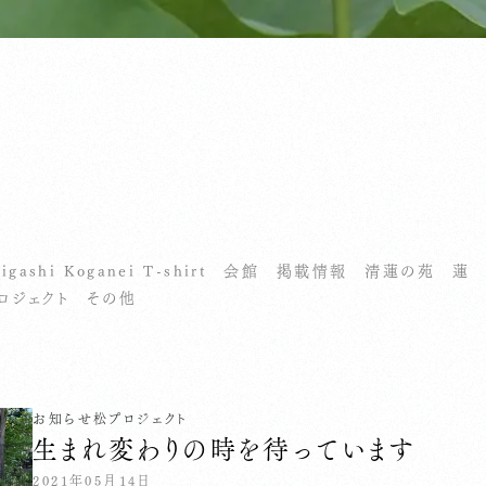
せ
igashi Koganei T-shirt
会館
掲載情報
清蓮の苑
蓮
ロジェクト
その他
お知らせ
松プロジェクト
生まれ変わりの時を待っています
2021年05月14日