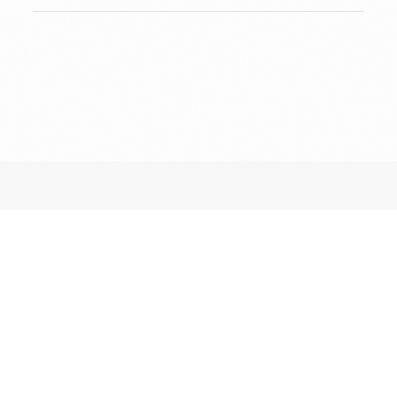
長昌寺について
境内案内
供養
葬儀斎場
おてらじかん
坐禅の会
写経・写仏の会
ヨガの会
昔ながらのお墓・納骨堂
ペットとも入れる期限付きのお墓