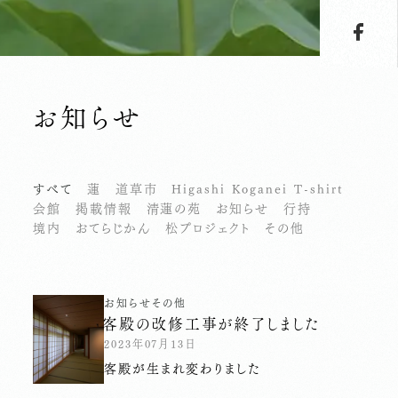
お知らせ
すべて
蓮
道草市
Higashi Koganei T-shirt
会館
掲載情報
清蓮の苑
お知らせ
行持
境内
おてらじかん
松プロジェクト
その他
お知らせ
その他
客殿の改修工事が終了しました
2023年07月13日
客殿が生まれ変わりました