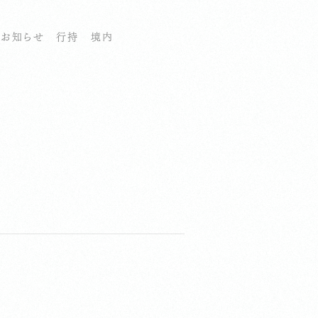
お知らせ
行持
境内