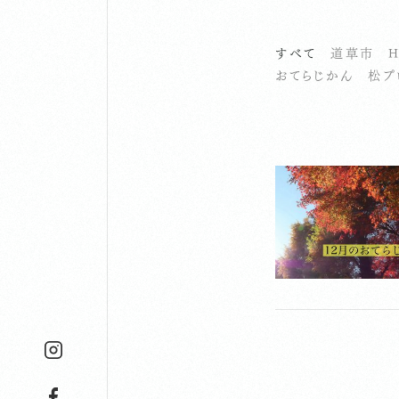
すべて
道草市
H
おてらじかん
松プ