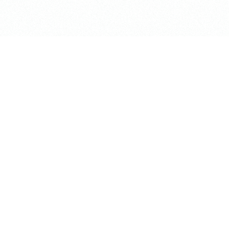
shiki」
〒184-0002
ACE「梶野LiNK」
東京都小金井市梶野町2-7-5
TEL:0422-53-2738
irt
アクセス