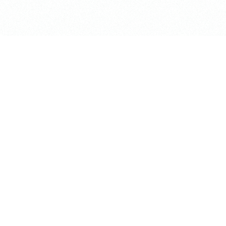
長昌寺について
TEMPLE LOUNGE「ke
境内案内
集会所 / RENTAL SP
供養
お知らせ
葬儀斎場
アクセス
おてらじかん
Higashi Koganei T-sh
坐禅の会
長昌寺の蓮
写経・写仏の会
松プロジェクト
ヨガの会
掲載情報