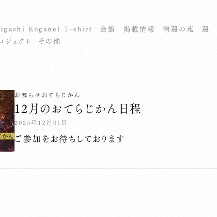
igashi Koganei T-shirt
会館
掲載情報
清蓮の苑
蓮
ロジェクト
その他
お知らせ
おてらじかん
１2月のおてらじかん日程
2025年12月01日
ご参加をお待ちしております