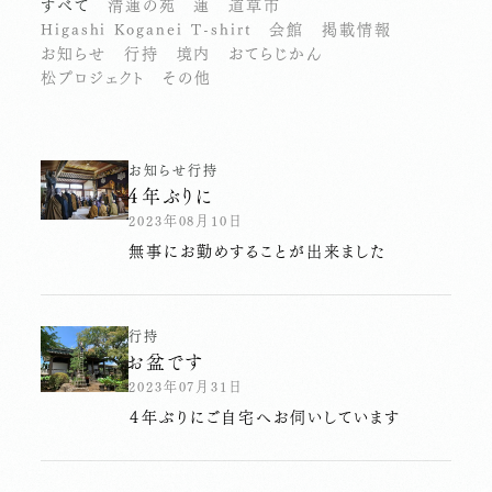
すべて
清蓮の苑
蓮
道草市
Higashi Koganei T-shirt
会館
掲載情報
お知らせ
行持
境内
おてらじかん
松プロジェクト
その他
お知らせ
行持
４年ぶりに
2023年08月10日
無事にお勤めすることが出来ました
行持
お盆です
2023年07月31日
４年ぶりにご自宅へお伺いしています