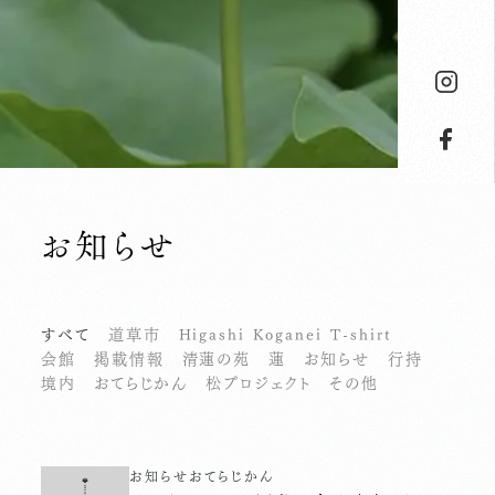
お知らせ
すべて
道草市
Higashi Koganei T-shirt
会館
掲載情報
清蓮の苑
蓮
お知らせ
行持
境内
おてらじかん
松プロジェクト
その他
お知らせ
おてらじかん