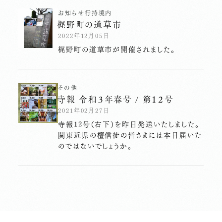
お知らせ
行持
境内
梶野町の道草市
2022年12月05日
梶野町の道草市が開催されました。
その他
寺報 令和３年春号 / 第１２号
2021年02月27日
寺報12号（右下）を昨日発送いたしました。
関東近県の檀信徒の皆さまには本日届いた
のではないでしょうか。