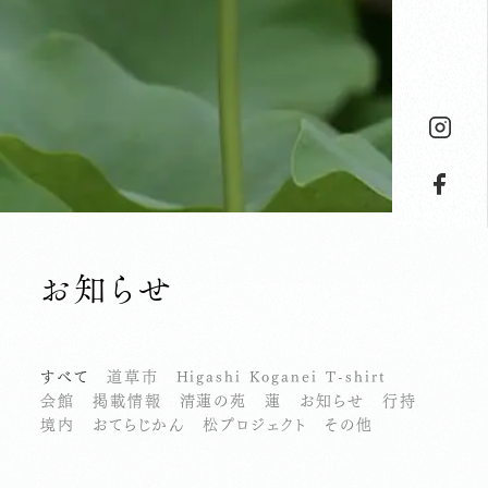
お知らせ
すべて
道草市
Higashi Koganei T-shirt
会館
掲載情報
清蓮の苑
蓮
お知らせ
行持
境内
おてらじかん
松プロジェクト
その他