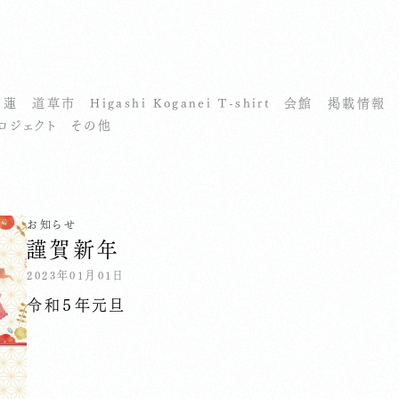
せ
蓮
道草市
Higashi Koganei T-shirt
会館
掲載情報
ロジェクト
その他
お知らせ
謹賀新年
2023年01月01日
令和５年元旦