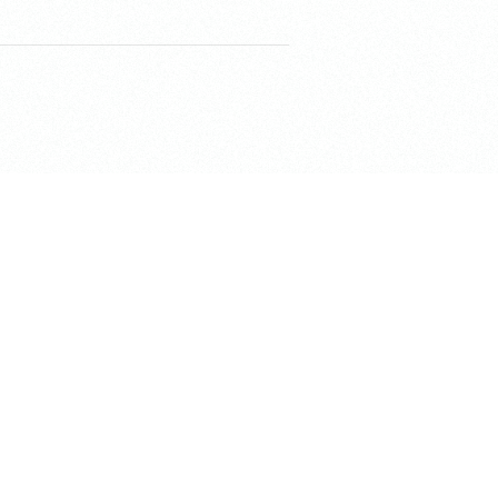
shiki」
〒184-0002
ACE「梶野LiNK」
東京都小金井市梶野町2-7-5