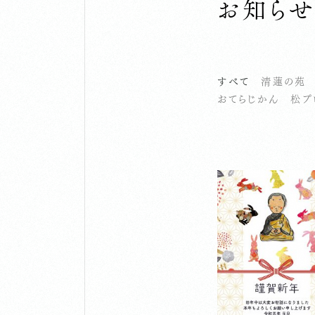
お知ら
すべて
清蓮の苑
おてらじかん
松プ