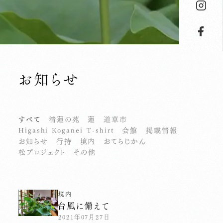
お知らせ
すべて
清蓮の苑
蓮
道草市
Higashi Koganei T-shirt
会館
掲載情報
お知らせ
行持
境内
おてらじかん
松プロジェクト
その他
境内
台風に備えて
2021年07月27日