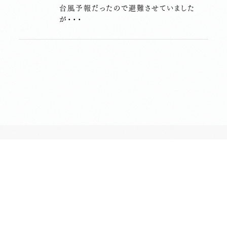
台風予報だったので避難させていました
が・・・
長昌寺について
境内案内
供養
葬儀斎場
おてらじかん
坐禅の会
写経・写仏の会