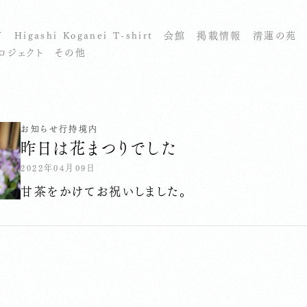
市
Higashi Koganei T-shirt
会館
掲載情報
清蓮の苑
ロジェクト
その他
お知らせ
行持
境内
昨日は花まつりでした
2022年04月09日
甘茶をかけてお祝いしました。