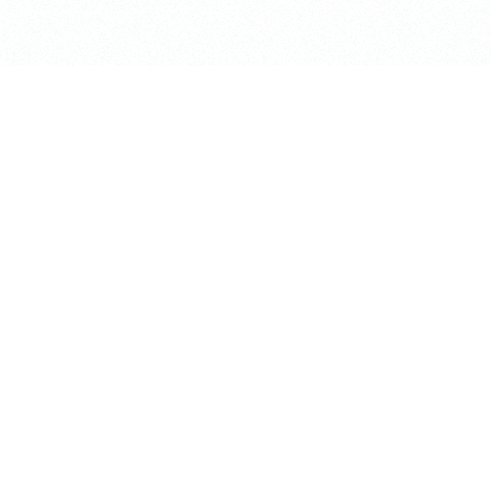
長昌寺について
TEMPLE LOUNGE「ke
境内案内
集会所 / RENTAL SP
供養
お知らせ
葬儀斎場
アクセス
おてらじかん
Higashi Koganei T-sh
坐禅の会
長昌寺の蓮
写経・写仏の会
松プロジェクト
ヨガの会
掲載情報