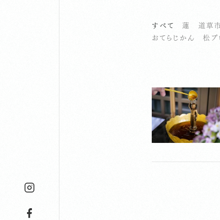
すべて
蓮
道草
おてらじかん
松プ