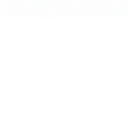
shiki」
〒184-0002
ACE「梶野LiNK」
東京都小金井市梶野町2-7-5
TEL:0422-53-2738
irt
アクセス