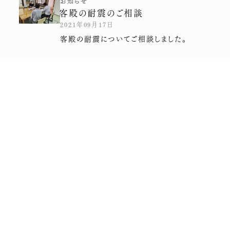
お知らせ
客殿の耐震のご相談
2021年09月17日
客殿の耐震についてご相談しました。
長昌寺について
境内案内
供養
葬儀斎場
おてらじかん