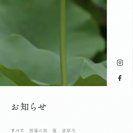
お知らせ
すべて
清蓮の苑
蓮
道草市