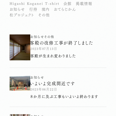
Higashi Koganei T-shirt
会館
掲載情報
お知らせ
行持
境内
おてらじかん
松プロジェクト
その他
お知らせ
その他
客殿の改修工事が終了しました
2023年07月13日
客殿が生まれ変わりました
お知らせ
いよいよ完成間近です
2023年06月22日
８か月に及ぶ工事もいよいよ終わります