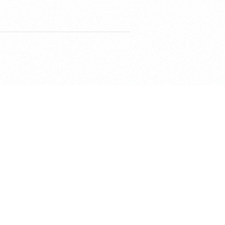
shiki」
〒184-0002