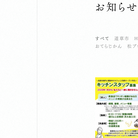
お知ら
すべて
道草市
H
おてらじかん
松プ