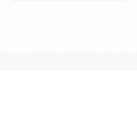
長昌寺について
境内案内
供養
葬儀斎場
おてらじかん
坐禅の会
写経・写仏の会
ヨガの会
昔ながらのお墓・納骨堂
ペットとも入れる期限付きのお墓
長昌寺terrace