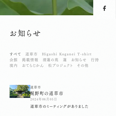
お知らせ
すべて
道草市
Higashi Koganei T-shirt
会館
掲載情報
清蓮の苑
蓮
お知らせ
行持
境内
おてらじかん
松プロジェクト
その他
道草市
梶野町の道草市
2024年06月05日
道草市のミーティングがありました