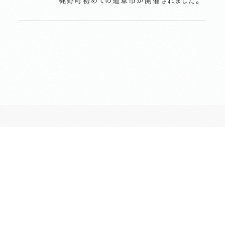
梶野町初めての道草市が開催されました。
長昌寺について
境内案内
供養
葬儀斎場
おてらじかん
坐禅の会
写経・写仏の会
ヨガの会
昔ながらのお墓・納骨堂