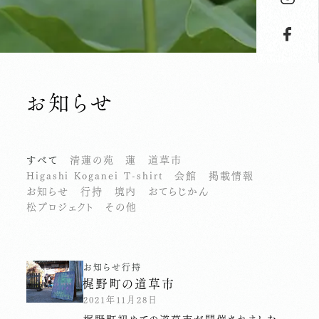
お知らせ
すべて
清蓮の苑
蓮
道草市
Higashi Koganei T-shirt
会館
掲載情報
お知らせ
行持
境内
おてらじかん
松プロジェクト
その他
お知らせ
行持
梶野町の道草市
2021年11月28日