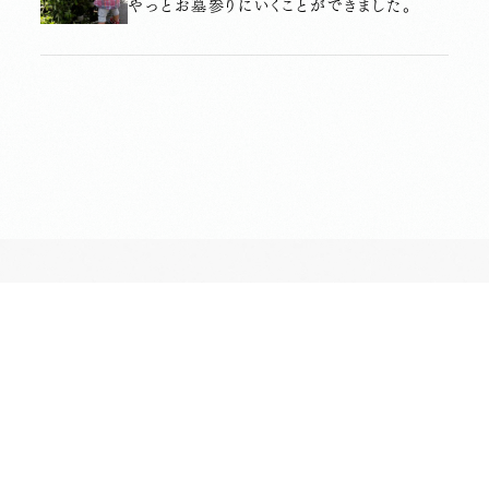
やっとお墓参りにいくことができました。
長昌寺について
境内案内
供養
葬儀斎場
おてらじかん
坐禅の会
写経・写仏の会
ヨガの会