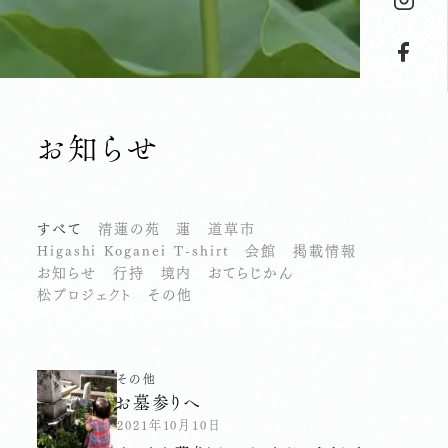
お知らせ
すべて
清蓮の苑
蓮
道草市
Higashi Koganei T-shirt
会館
掲載情報
お知らせ
行持
境内
おてらじかん
松プロジェクト
その他
その他
お墓参りへ
2021年10月10日