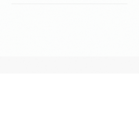
長昌寺について
境内案内
供養
葬儀斎場
おてらじかん
坐禅の会
写経・写仏の会
ヨガの会
昔ながらのお墓・納骨堂
ペットとも入れる期限付きのお墓