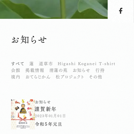
お知らせ
すべて
蓮
道草市
Higashi Koganei T-shirt
会館
掲載情報
清蓮の苑
お知らせ
行持
境内
おてらじかん
松プロジェクト
その他
お知らせ
謹賀新年
2023年01月01日
令和５年元旦