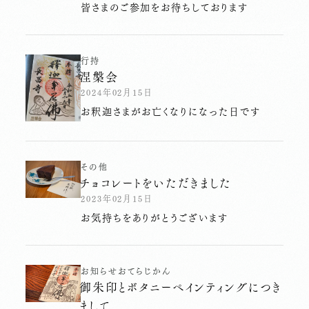
皆さまのご参加をお待ちしております
行持
涅槃会
2024年02月15日
お釈迦さまがお亡くなりになった日です
その他
チョコレートをいただきました
2023年02月15日
お気持ちをありがとうございます
お知らせ
おてらじかん
御朱印とボタニーペインティングにつき
まして