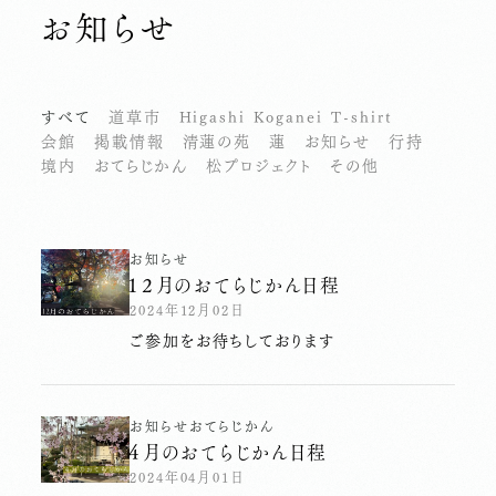
お知らせ
すべて
道草市
Higashi Koganei T-shirt
会館
掲載情報
清蓮の苑
蓮
お知らせ
行持
境内
おてらじかん
松プロジェクト
その他
お知らせ
１２月のおてらじかん日程
2024年12月02日
ご参加をお待ちしております
お知らせ
おてらじかん
４月のおてらじかん日程
2024年04月01日