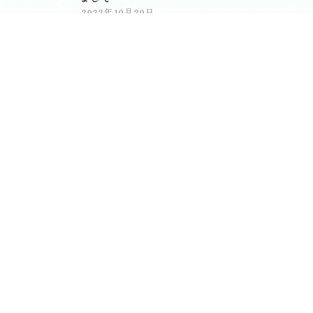
2022年10月20日
10月は一仏両祖のデザインでした。
お知らせ
おてらじかん
御朱印
2022年09月19日
御朱印は写経写仏の会でお授けしていま
す。
おてらじかん
写経写仏の会が再開されました
2021年12月19日
約二年ぶりの再開となります。
お知らせ
おてらじかん