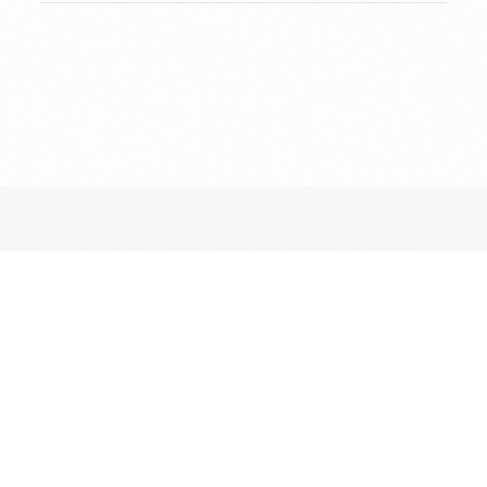
長昌寺について
境内案内
供養
葬儀斎場
おてらじかん
坐禅の会
写経・写仏の会
ヨガの会
昔ながらのお墓・納骨堂
ペットとも入れる期限付きのお墓
長昌寺terrace