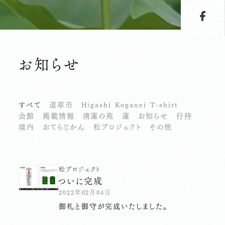
お知らせ
すべて
道草市
Higashi Koganei T-shirt
会館
掲載情報
清蓮の苑
蓮
お知らせ
行持
境内
おてらじかん
松プロジェクト
その他
松プロジェクト
ついに完成
2022年02月04日
御札と御守が完成いたしました。