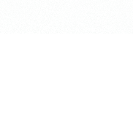
長昌寺について
TEMPLE LOUNGE「ke
境内案内
集会所 / RENTAL SP
供養
お知らせ
葬儀斎場
アクセス
おてらじかん
Higashi Koganei T-sh