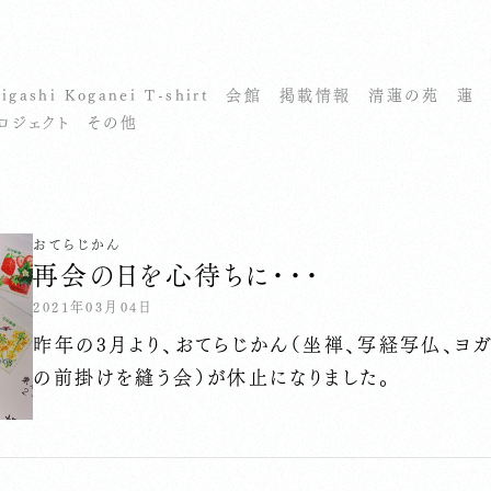
igashi Koganei T-shirt
会館
掲載情報
清蓮の苑
蓮
ロジェクト
その他
おてらじかん
再会の日を心待ちに・・・
2021年03月04日
昨年の3月より、おてらじかん（坐禅、写経写仏、ヨ
の前掛けを縫う会）が休止になりました。