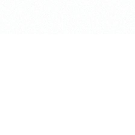
shiki」
〒184-0002
ACE「梶野LiNK」
東京都小金井市梶野町2-7-5
TEL:0422-53-2738
irt
アクセス