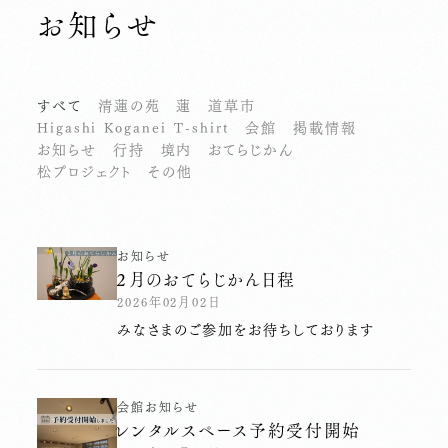
お知らせ
すべて
清蓮の苑
蓮
道草市
Higashi Koganei T-shirt
会館
掲載情報
お知らせ
行持
境内
おてらじかん
松プロジェクト
その他
お知らせ
２月のおてらじかん日程
2026年02月02日
みなさまのご参加をお待ちしております
会館
お知らせ
レンタルスペース予約受付開始