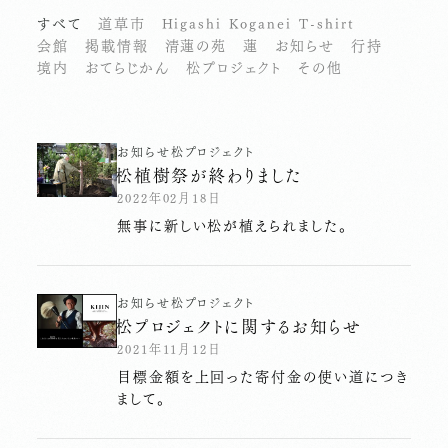
すべて
道草市
Higashi Koganei T-shirt
会館
掲載情報
清蓮の苑
蓮
お知らせ
行持
境内
おてらじかん
松プロジェクト
その他
お知らせ
松プロジェクト
松植樹祭が終わりました
2022年02月18日
無事に新しい松が植えられました。
お知らせ
松プロジェクト
松プロジェクトに関するお知らせ
2021年11月12日
目標金額を上回った寄付金の使い道につき
まして。