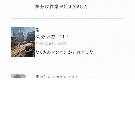
株分け作業が始まりました
蓮
株分け終了！！
2023年02月28日
たくさんレンコンがとれました！
蓮
お知らせ
おてらじかん
2023シーズンスタート
2023年02月22日
いよいよ今シーズン開始です。
境内
続･株分け