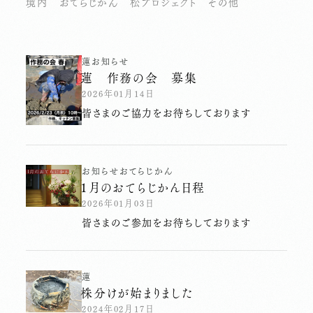
境内
おてらじかん
松プロジェクト
その他
蓮
お知らせ
蓮 作務の会 募集
2026年01月14日
皆さまのご協力をお待ちしております
お知らせ
おてらじかん
１月のおてらじかん日程
2026年01月03日
皆さまのご参加をお待ちしております
蓮
株分けが始まりました
2024年02月17日