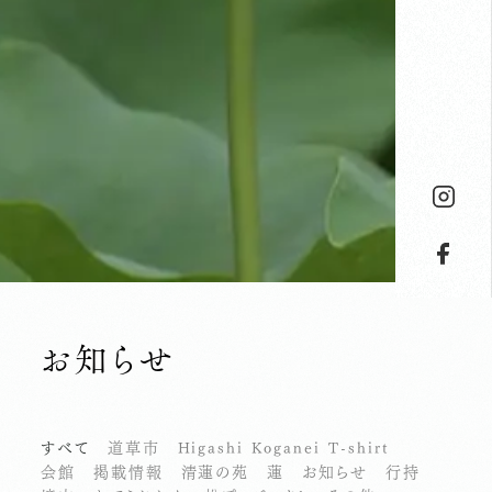
お知らせ
すべて
道草市
Higashi Koganei T-shirt
会館
掲載情報
清蓮の苑
蓮
お知らせ
行持