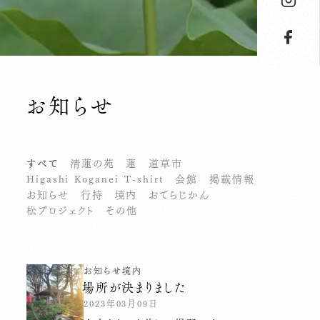
お知らせ
すべて
清蓮の苑
蓮
道草市
Higashi Koganei T-shirt
会館
掲載情報
お知らせ
行持
境内
おてらじかん
松プロジェクト
その他
お知らせ
境内
場所が決まりました
2023年03月09日