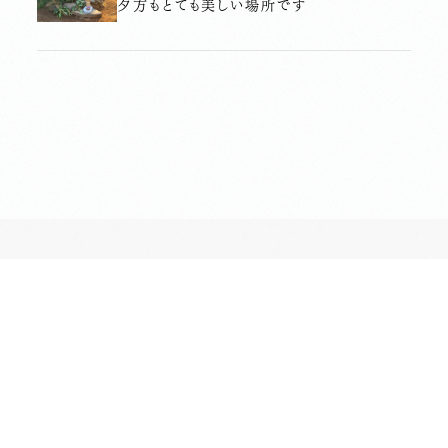
夕方もとても美しい場所です
長昌寺について
境内案内
供養
葬儀斎場
おてらじかん
坐禅の会
写経・写仏の会
ヨガの会