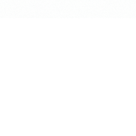
shiki」
〒184-0002
ACE「梶野LiNK」
東京都小金井市梶野町2-7-5
TEL:0422-53-2738
irt
アクセス