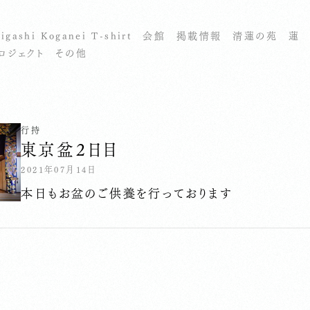
igashi Koganei T-shirt
会館
掲載情報
清蓮の苑
蓮
ロジェクト
その他
行持
東京盆２日目
2021年07月14日
本日もお盆のご供養を行っております