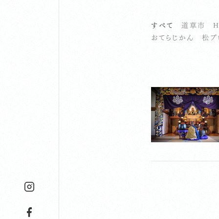
すべて
道草市
H
おてらじかん
松プ