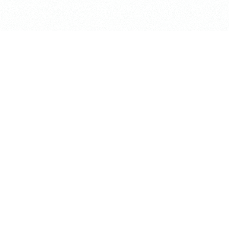
長昌寺について
TEMPLE LOUNGE「ke
境内案内
集会所 / RENTAL SP
供養
お知らせ
葬儀斎場
アクセス
おてらじかん
Higashi Koganei T-sh
坐禅の会
長昌寺の蓮
写経・写仏の会
松プロジェクト
ヨガの会
掲載情報