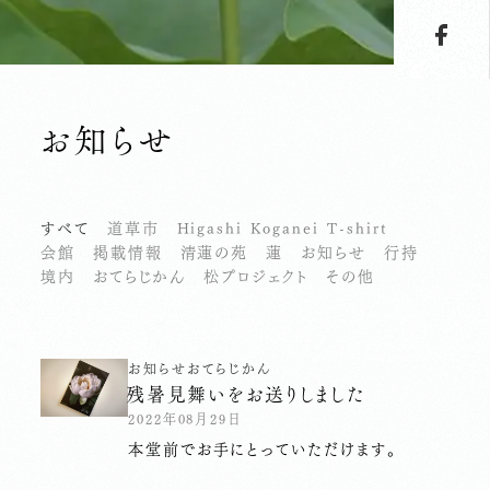
お知らせ
すべて
道草市
Higashi Koganei T-shirt
会館
掲載情報
清蓮の苑
蓮
お知らせ
行持
境内
おてらじかん
松プロジェクト
その他
お知らせ
おてらじかん
残暑見舞いをお送りしました
2022年08月29日
本堂前でお手にとっていただけます。