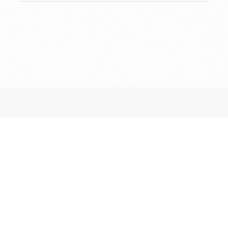
長昌寺について
境内案内
供養
葬儀斎場
おてらじかん
坐禅の会
写経・写仏の会
ヨガの会
昔ながらのお墓・納骨堂
ペットとも入れる期限付きのお墓
長昌寺terrace