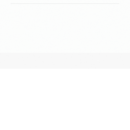
長昌寺について
境内案内
供養
葬儀斎場
おてらじかん
坐禅の会
写経・写仏の会
ヨガの会
昔ながらのお墓・納骨堂
ペットとも入れる期限付きのお墓