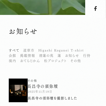
お知らせ
すべて
道草市
Higashi Koganei T-shirt
会館
掲載情報
清蓮の苑
蓮
お知らせ
行持
境内
おてらじかん
松プロジェクト
その他
その他
長昌寺の須弥壇
2025年11月19日
長昌寺の須弥壇を撮影しました